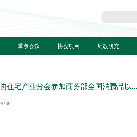
重点会议
协会项目
局改研究
T20家装两会
信用评价
局改新闻
住宅产业年会
行业自律公约
局改课题研究
协住宅产业分会参加商务部全国消费品以
红鼎创新大赛
标准实施单位
行动工作推进电视电话会
灯塔计划
05/30