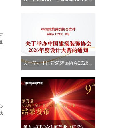
用评价工作的通知
与
度
使
，
首
关于举办中国建筑装饰协会2026年
度设计大赛的通知——第十届
CBDA住宅产业（红鼎）创新大赛
心
线
费
费
第九届CBDA住宅产业（红鼎）创