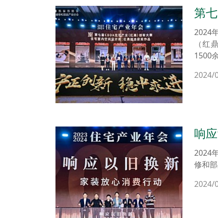
第七
+《
202
（红
150
间设
2024/
项七
人居
功能、
家装企
工业设
响应
202
修和部
2024/