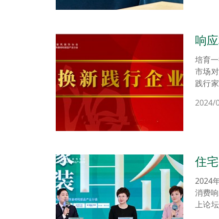
响应
培育一
市场
践行
家装、
2024/
“家装
批“换
住宅
消费
202
消费响
上论
者，