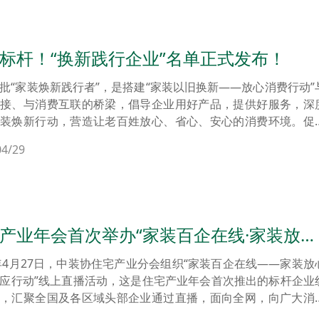
标杆！“换新践行企业”名单正式发布！
批“家装焕新践行者”，是搭建“家装以旧换新——放心消费行动”
对接、与消费互联的桥梁，倡导企业用好产品，提供好服务，深
家装焕新行动，营造让老百姓放心、省心、安心的消费环境。促
家居行业找到“以旧换新”政策的切入点、延伸线和实施面。为此
04/29
以旧换新——放心消费行动”在2023-2024住宅产业年会上推出了
新践行企业”名单。
产业年会首次举办“家装百企在线·家装放心
响应行动”直播活动
4年4月27日，中装协住宅产业分会组织“家装百企在线——家装放
应行动”线上直播活动，这是住宅产业年会首次推出的标杆企业
坛，汇聚全国及各区域头部企业通过直播，面向全网，向广大消
向广大市民来展现家装行业、家装企业应当坚守什么，能够为消