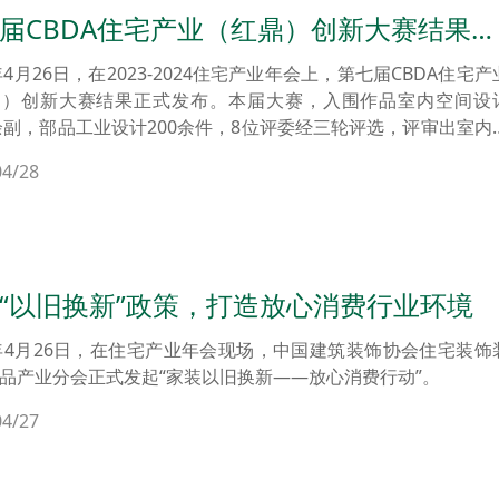
届CBDA住宅产业（红鼎）创新大赛结果
2024家装设计洞察》正式发布
4年4月26日，在2023-2024住宅产业年会上，第七届CBDA住宅产
鼎）创新大赛结果正式发布。本届大赛，入围作品室内空间设
0余副，部品工业设计200余件，8位评委经三轮评选，评审出室内
计前十名作品、部品工业设计前十名作品，住宅室内空间设计类
04/28
项（红鼎综合、红鼎风格、红鼎创想、红鼎视觉、红鼎空间、红
、红鼎旧改），部品工业设计类六项（红鼎综合、红鼎外观、红
红鼎技术、红鼎应用、顶墙集成空间应用设计），来自全国35
业的74个室内空间设计参赛作品、55家部品材料企业的61个部
计参赛产品荣登红鼎。
“以旧换新”政策，打造放心消费行业环境
4年4月26日，在住宅产业年会现场，中国建筑装饰协会住宅装饰
品产业分会正式发起“家装以旧换新——放心消费行动”。
04/27