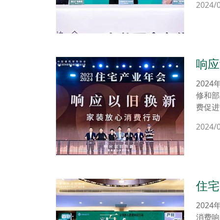
2024/
者创造
响应
202
修和部
费促进
2024/
住宅
消费
202
消费响