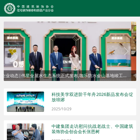
Previous
Next
金山基地竣工启
中装协住宅产业分会牵头，万物云研选家与小米金云智
智能新篇
科技美学双进阶千年舟2026新品发布会绽
放琅琊
2025/10/29
中建集团走访慰问抗战老战士、中国建筑
装饰协会创会会长张恩树