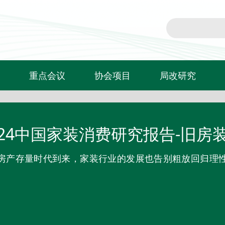
重点会议
协会项目
局改研究
T20家装两会
信用评价
局改新闻
住宅产业年会
行业自律公约
局改课题研究
024中国家装消费研究报告-旧房
红鼎创新大赛
标准实施单位
房产存量时代到来，家装行业的发展也告别粗放回归理性
灯塔计划