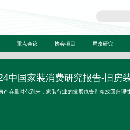
重点会议
协会项目
局改研究
T20家装两会
信用评价
局改新闻
住宅产业年会
行业自律公约
局改课题研究
024中国家装消费研究报告-旧房
红鼎创新大赛
标准实施单位
房产存量时代到来，家装行业的发展也告别粗放回归理性
灯塔计划